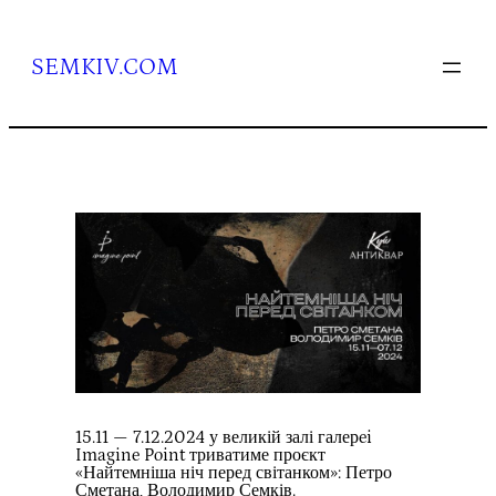
Перейти
до
вмісту
SEMKIV.COM
15.11 — 7.12.2024 у великій залі галерei
Imagine Point триватиме проєкт
«Найтемніша ніч перед світанком»: Петро
Сметана, Володимир Семків.