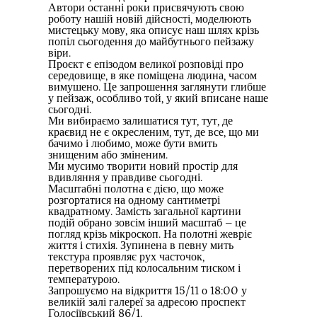
Автори останні роки присвячують свою
роботу нашій новій дійсності, моделюють
мистецьку мову, яка описує наш шлях крізь
попіл сьогодення до майбутнього пейзажу
віри.
Проєкт є епізодом великої розповіді про
середовище, в яке поміщена людина, часом
вимушено. Це запрошення заглянути глибше
у пейзаж, особливо той, у який вписане наше
сьогодні.
Ми вибираємо залишатися тут, тут, де
краєвид не є окресленим, тут, де все, що ми
бачимо і любимо, може бути вмить
знищеним або зміненим.
Ми мусимо творити новий простір для
вдивляння у правдиве сьогодні.
Масштабні полотна є дією, що може
розгортатися на одному сантиметрі
квадратному. Замість загальної картини
подій обрано зовсім інший масштаб – це
погляд крізь мікроскоп. На полотні жевріє
життя і стихія. Зупинена в певну мить
текстура проявляє рух часточок,
перетворених під колосальним тиском і
температурою.
Запрошуємо на відкриття 15/11 о 18:00 у
великій залі галереї за адресою проспект
Голосіївський 86/1.