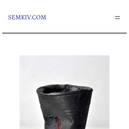
Перейти
до
вмісту
SEMKIV.COM