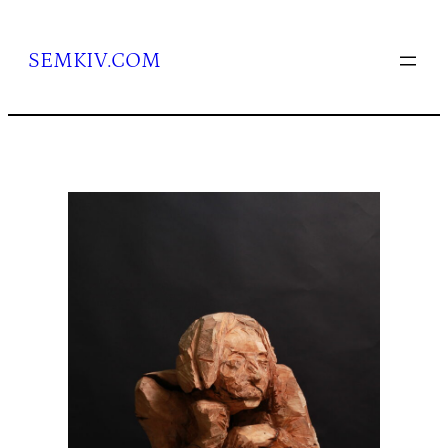
Перейти
до
вмісту
SEMKIV.COM