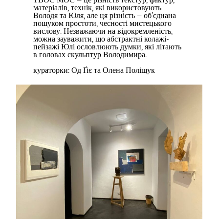
матеріалів, технік, які використовують
Володя та Юля, але ця різність – об’єднана
пошуком простоти, чесності мистецького
вислову. Незважаючи на відокремленість,
можна зауважити, що абстрактні колажі-
пейзажі Юлі ословлюють думки, які літають
в головах скульптур Володимира.
кураторки: Од Ґіє та Олена Поліщук