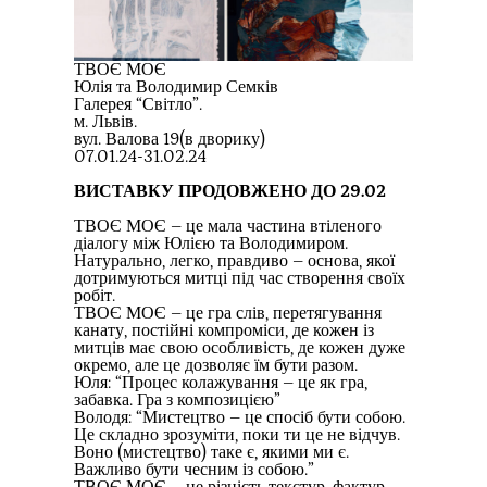
ТВОЄ МОЄ
Юлія та Володимир Семків
Галерея “Світло”.
м. Львів.
вул. Валова 19(в дворику)
07.01.24-31.02.24
ВИСТАВКУ ПРОДОВЖЕНО ДО 29.02
ТВОЄ МОЄ – це мала частина втіленого
діалогу між Юлією та Володимиром.
Натурально, легко, правдиво – основа, якої
дотримуються митці під час створення своїх
робіт.
ТВОЄ МОЄ – це гра слів, перетягування
канату, постійні компроміси, де кожен із
митців має свою особливість, де кожен дуже
окремо, але це дозволяє їм бути разом.
Юля: “Процес колажування – це як гра,
забавка. Гра з композицією”
Володя: “Мистецтво – це спосіб бути собою.
Це складно зрозуміти, поки ти це не відчув.
Воно (мистецтво) таке є, якими ми є.
Важливо бути чесним із собою.”
ТВОЄ МОЄ – це різність текстур, фактур,