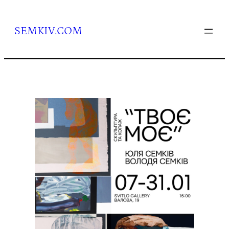
Перейти
до
вмісту
SEMKIV.COM