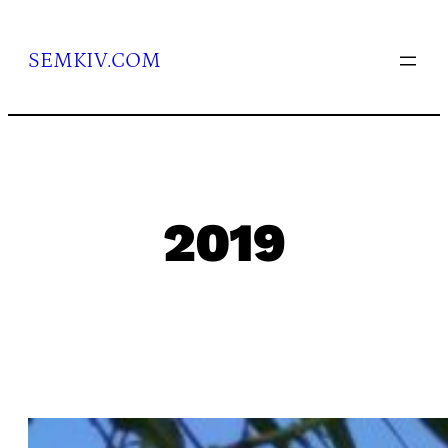
Перейти
до
вмісту
SEMKIV.COM
2019