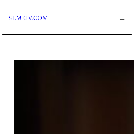
Перейти
до
вмісту
SEMKIV.COM