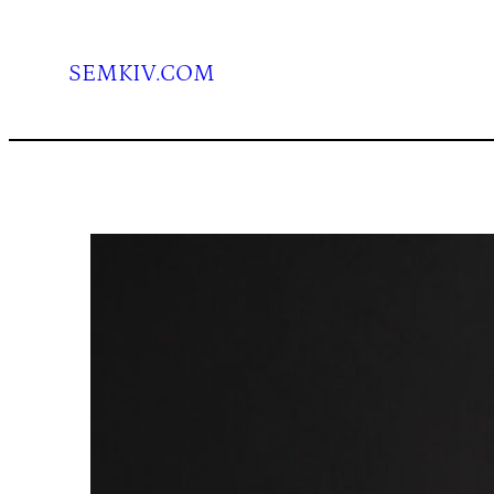
Перейти
до
вмісту
SEMKIV.COM