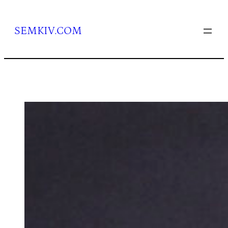
Перейти
до
вмісту
SEMKIV.COM