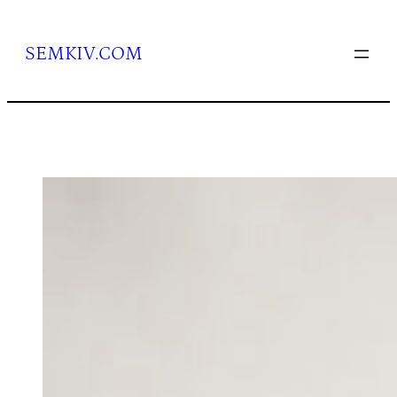
Перейти
до
вмісту
SEMKIV.COM