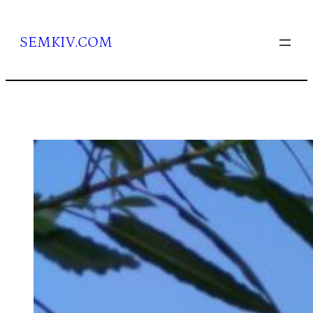
Перейти
до
вмісту
SEMKIV.COM