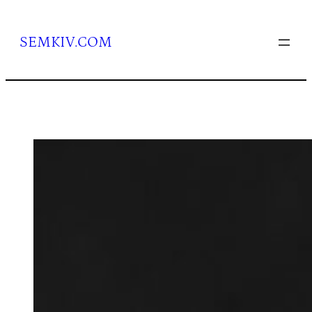
Перейти
до
вмісту
SEMKIV.COM