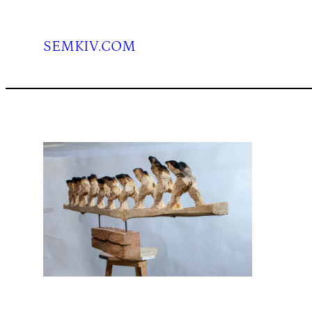
Перейти
до
вмісту
SEMKIV.COM